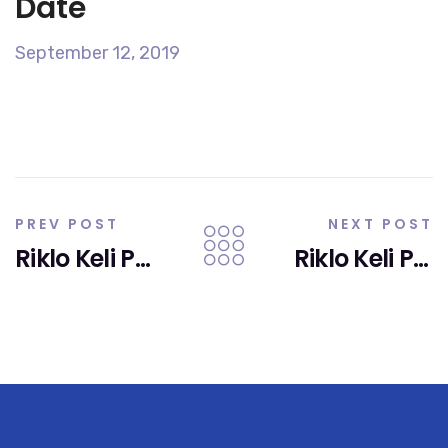
Date
September 12, 2019
Post
PREV POST
NEXT POST
navigation
Riklo Keli Pikon
Riklo Keli Pikon