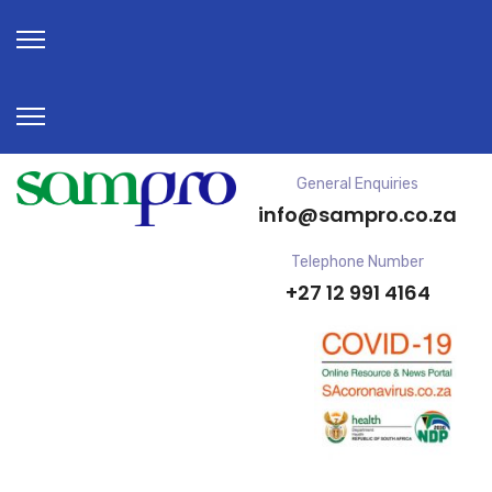
FINANCIAL
Cosult Hamble
General Enquiries
Thumbnail
info@sampro.co.za
Telephone Number
+27 12 991 4164
Lorem ipsum dolor sit amet, consectetur adipisicing
elit, sed do eiusmod tempor incididunt ut labore et
dolore magna aliqua. Ut enim ad minim veniam quis
nostrud exercitation ullamco laboris nisi ut aliquip ex
ea commodo consequat. Duis aute irure dolor in
reprehenderit in voluptate velit esse cillum dolore eu