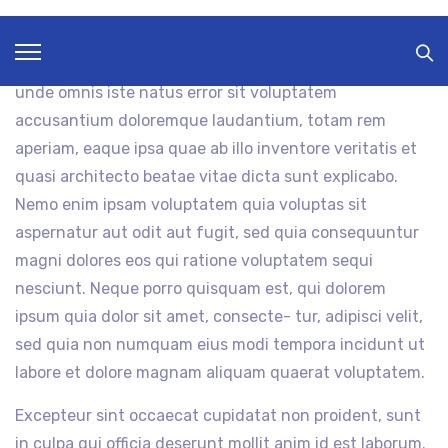
fugiat nulla pariatur. Excepteur sint occaecat
cupidatat non proident, sunt in culpa qui officia
deserunt mollit anim id est laborum. Sed ut perspiciatis
unde omnis iste natus error sit voluptatem
accusantium doloremque laudantium, totam rem
aperiam, eaque ipsa quae ab illo inventore veritatis et
quasi architecto beatae vitae dicta sunt explicabo.
Nemo enim ipsam voluptatem quia voluptas sit
aspernatur aut odit aut fugit, sed quia consequuntur
magni dolores eos qui ratione voluptatem sequi
nesciunt. Neque porro quisquam est, qui dolorem
ipsum quia dolor sit amet, consecte- tur, adipisci velit,
sed quia non numquam eius modi tempora incidunt ut
labore et dolore magnam aliquam quaerat voluptatem.
Excepteur sint occaecat cupidatat non proident, sunt
in culpa qui officia deserunt mollit anim id est laborum.